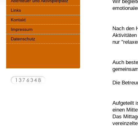
Abenteuer und Aktivspielplatz
Wir beglei
emotionale
Links
Kontakt
Nach den H
Impressum
Aktivitäte
Datenschutz
nur "relax
Auch beste
gemeinsam
Die Betreu
F
Aufgeteilt 
einen Mitte
Das Mitta
vereinzelt