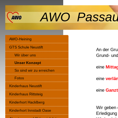
AWO Passau-
AWO-Heining
GTS Schule Neustift
An der Grun
Wir über uns
Grund- und
Unser Konzept
eine
Mitta
So sind wir zu erreichen
Fotos
eine
verlä
Kinderhaus Neustift
eine
Ganzt
Kinderhaus Rittsteig
Kinderhort Hacklberg
Wir geben 
Kinderhort Innstadt Oase
Erledigung