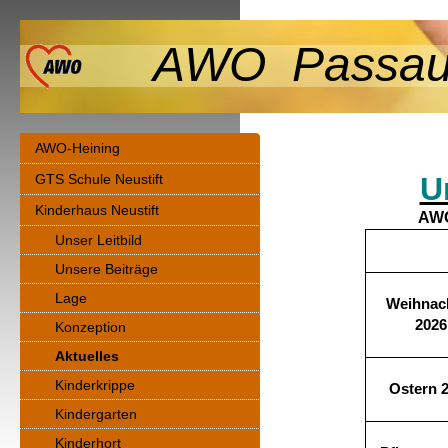
AWO Passau-
AWO-Heining
GTS Schule Neustift
U
Kinderhaus Neustift
AWO
Unser Leitbild
Unsere Beiträge
Lage
Weihnac
2026
Konzeption
Aktuelles
Kinderkrippe
Ostern 
Kindergarten
Kinderhort