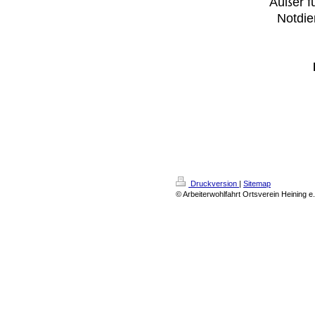
Außer fü
Notdie
Druckversion
|
Sitemap
© Arbeiterwohlfahrt Ortsverein Heining e.