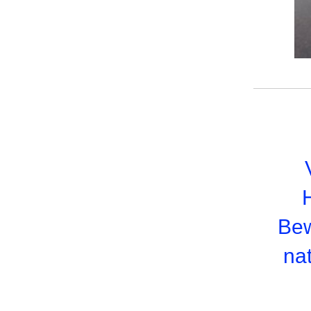
Bew
na