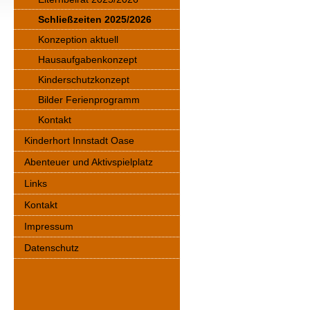
Schließzeiten 2025/2026
Konzeption aktuell
Hausaufgabenkonzept
Kinderschutzkonzept
Bilder Ferienprogramm
Kontakt
Kinderhort Innstadt Oase
Abenteuer und Aktivspielplatz
Links
Kontakt
Impressum
Datenschutz