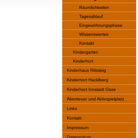
Räumlichkeiten
Tagesablauf
Eingewöhnungsphase
Wissenswertes
Kontakt
Kindergarten
Kinderhort
Kinderhaus Rittsteig
Kinderhort Hacklberg
Kinderhort Innstadt Oase
Abenteuer und Aktivspielplatz
Links
Kontakt
Impressum
Datenschutz