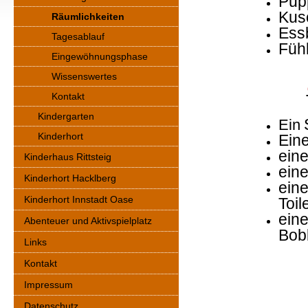
Pup
Kus
Räumlichkeiten
Ess
Tagesablauf
Fühl
Eingewöhnungsphase
Wissenswertes
Kontakt
Kindergarten
Ein
Kinderhort
Ein
ein
Kinderhaus Rittsteig
ein
Kinderhort Hacklberg
ein
Kinderhort Innstadt Oase
Toil
ein
Abenteuer und Aktivspielplatz
Bob
Links
Kontakt
Impressum
Datenschutz